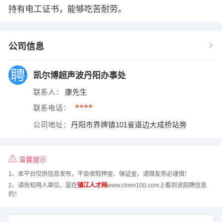
持有电工证书，能够吃苦耐劳。
公司信息
凯尔博超声波丹阳办事处
联系人：
康先生
****
联系电话：
公司地址：
丹阳市界牌镇101省道边大成桥站旁
温馨提示
1、本平台仅供信息发布，不会收取押金、保证金，请微友务必谨慎！
2、请告知用人单位，是在
镇江人才网
www.clmm100.com上看到该招聘信息
的！